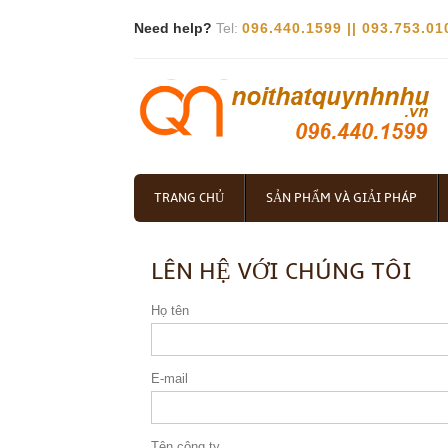
Need help?
Tel:
096.440.1599 || 093.753.01
TRANG CHỦ
SẢN PHẨM VÀ GIẢI PHÁP
LÊN HỆ VỚI CHÚNG TÔI
Họ tên
E-mail
Tên công ty