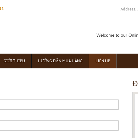
01
Address: 
Welcome to our Onli
GIỚI THIỆU
HƯỚNG DẪN MUA HÀNG
LIÊN HỆ
Đ