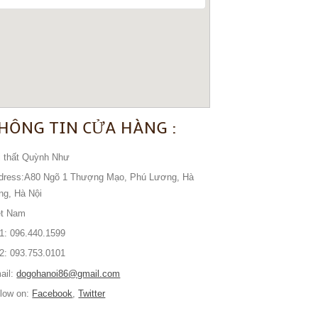
HÔNG TIN CỬA HÀNG :
i thất Quỳnh Như
dress:A80 Ngõ 1 Thượng Mạo, Phú Lương, Hà
ng, Hà Nội
ệt Nam
l1: 096.440.1599
l2: 093.753.0101
ail:
dogohanoi86@gmail.com
llow on:
Facebook
,
Twitter