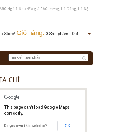
A80 Ngõ 1 Khu đấu giá Phú Lương, Hà Đông, Hà Nội
Giỏ hàng:
ne Store!
0 Sản phẩm - 0 đ
ỊA CHỈ
This page can't load Google Maps
correctly.
OK
Do you own this website?