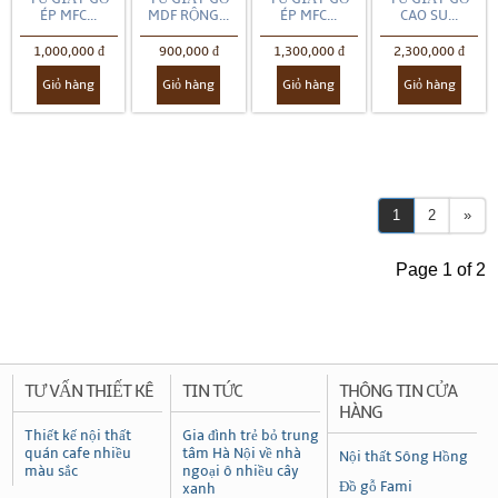
ÉP MFC...
MDF RỘNG...
ÉP MFC...
CAO SU...
1,000,000 đ
900,000 đ
1,300,000 đ
2,300,000 đ
Giỏ hàng
Giỏ hàng
Giỏ hàng
Giỏ hàng
1
2
»
Page 1 of 2
TƯ VẤN THIẾT KÊ
TIN TỨC
THÔNG TIN CỬA
HÀNG
Thiết kế nội thất
Gia đình trẻ bỏ trung
quán cafe nhiều
tâm Hà Nội về nhà
Nội thất Sông Hồng
màu sắc
ngoại ô nhiều cây
Đồ gỗ Fami
xanh