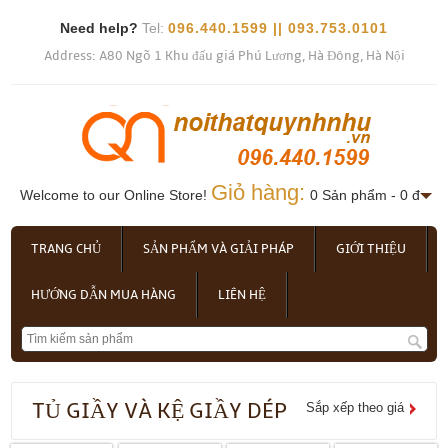
Need help?
Tel:
096.440.1599 || 093.753.0101
Address: A80 Ngõ 1 Khu đấu giá Phú Lương, Hà Đông, Hà Nội
Giỏ hàng:
Welcome to our Online Store!
0 Sản phẩm - 0 đ
TRANG CHỦ
SẢN PHẨM VÀ GIẢI PHÁP
GIỚI THIỆU
HƯỚNG DẪN MUA HÀNG
LIÊN HỆ
TỦ GIẦY VÀ KỆ GIẦY DÉP
Sắp xếp theo giá