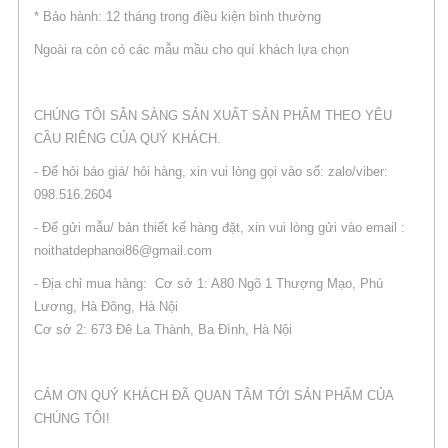
* Bảo hành: 12 tháng trong điều kiện bình thường
Ngoài ra còn có các mẫu mầu cho quí khách lựa chọn
CHÚNG TÔI SẴN SÀNG SẢN XUẤT SẢN PHẨM THEO YÊU
CẦU RIÊNG CỦA QUÝ KHÁCH.
- Để hỏi báo giá/ hỏi hàng, xin vui lòng gọi vào số: zalo/viber:
098.516.2604
- Để gửi mẫu/ bản thiết kế hàng đặt, xin vui lòng gửi vào email :
noithatdephanoi86@gmail.com
- Địa chỉ mua hàng: Cơ sở 1: A80 Ngõ 1 Thượng Mạo, Phú
Lương, Hà Đông, Hà Nội
Cơ sở 2: 673 Đê La Thành, Ba Đình, Hà Nội
CẢM ƠN QUÝ KHÁCH ĐÃ QUAN TÂM TỚI SẢN PHẨM CỦA
CHÚNG TÔI!