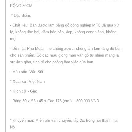
RỘNG 80CM
* Đặc điểm:
- Chất liệu: Bàn được làm bằng gỗ công nghiệp MFC đã qua xử
lý, không độc hại, đảm bảo bền, đẹp, không cong vênh, không
mọt
- Bề mặt: Phủ Melamine chống xước, chống ẩm làm tăng độ bền
cho sản phẩm. Có các màu giống màu vân gỗ tự nhiên mang lại
sự đơn giản, tinh tế cho phòng làm việc của bạn
- Màu sắc: Vân Sồi
* Xuất xứ: Việt Nam
* Kích cỡ - Giá:
- Rộng 80 x Sâu 45 x Cao 175 (cm ) - 800.000 VND
* Khuyến mãi: Miễn phí vận chuyển, lắp đặt trong nội thành Hà
Nội