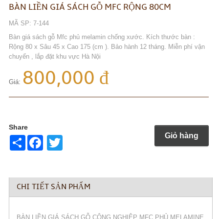
BÀN LIỀN GIÁ SÁCH GỖ MFC RỘNG 80CM
MÃ SP: 7-144
Bàn giá sách gỗ Mfc phủ melamin chống xước. Kích thước bàn :
Rộng 80 x Sâu 45 x Cao 175 (cm ). Bảo hành 12 tháng. Miễn phí vận
chuyển , lắp đặt khu vực Hà Nội
800,000 đ
Giá:
Share
Giỏ hàng
Share
Twitter
CHI TIẾT SẢN PHẨM
BÀN LIỀN GIÁ SÁCH GỖ CÔNG NGHIỆP MFC PHỦ MELAMINE