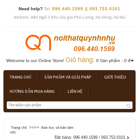
Need help?
Tel:
096.440.1599 || 093.753.0101
Address: A80 Ngõ 1 Khu đấu giá Phú Lương, Hà Đông, Hà Nội
Giỏ hàng:
Welcome to our Online Store!
0 Sản phẩm - 0 đ
TRANG CHỦ
SẢN PHẨM VÀ GIẢI PHÁP
GIỚI THIỆU
HƯỚNG DẪN MUA HÀNG
LIÊN HỆ
>>>>
Trang chủ
Bàn học và bàn làm
việc
Đặt hàng: 096.440.1599 / 093.753.0101